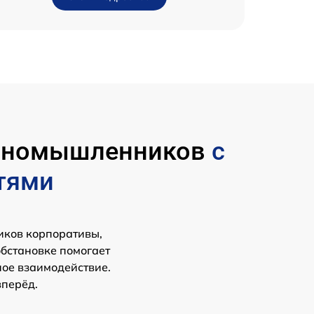
диномышленников
с
тями
иков корпоративы,
обстановке помогает
ное взаимодействие.
вперёд.