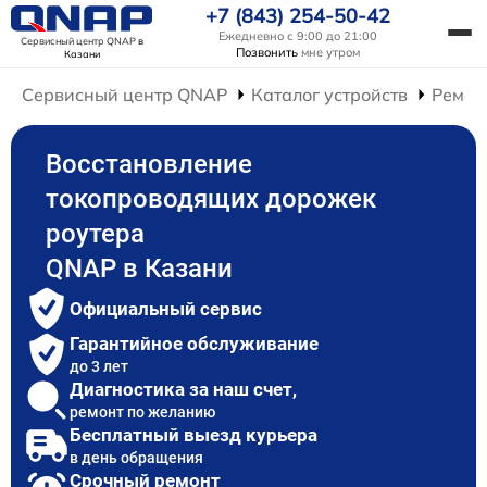
+7 (843) 254-50-42
Ежедневно с 9:00 до 21:00
Сервисный центр QNAP
в
Позвонить
мне утром
Казани
Сервисный центр QNAP
Каталог устройств
Ремон
Восстановление
токопроводящих дорожек
роутера
QNAP в Казани
Официальный сервис
Гарантийное обслуживание
до 3 лет
Диагностика за наш счет,
ремонт по желанию
Бесплатный выезд курьера
в день обращения
Срочный ремонт