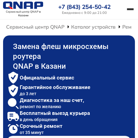
+7 (843) 254-50-42
Сервисный центр QNAP
в
Ежедневно с 9:00 до 21:00
Казани
Сервисный центр QNAP
Каталог устройств
Ремон
Замена флеш микросхемы
роутера
QNAP в Казани
Официальный сервис
Гарантийное обслуживание
до 3 лет
Диагностика за наш счет,
ремонт по желанию
Бесплатный выезд курьера
в день обращения
Срочный ремонт
от 35 минут