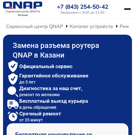
+7 (843) 254-50-42
Сервисный центр QNAP
в
Ежедневно с 9:00 до 21:00
Казани
Сервисный центр QNAP
Каталог устройств
Ремон
Замена разъема роутера
QNAP в Казани
Официальный сервис
Гарантийное обслуживание
до 3 лет
Диагностика за наш счет,
ремонт по желанию
Бесплатный выезд курьера
в день обращения
Срочный ремонт
от 35 минут
Бесплатная консультация со