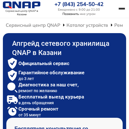
+7 (843) 254-50-42
Ежедневно с 9:00 до 21:00
Сервисный центр QNAP
в
Позвонить
мне утром
Казани
Сервисный центр QNAP
Каталог устройств
Ремон
Апгрейд сетевого хранилища
QNAP в Казани
Официальный сервис
Гарантийное обслуживание
до 3 лет
Диагностика за наш счет,
ремонт по желанию
Бесплатный выезд курьера
в день обращения
Срочный ремонт
от 35 минут
Бесплатная консультация со